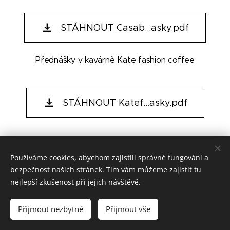
STÁHNOUT Casab...asky.pdf
Přednášky v kavárně Kate fashion coffee
STÁHNOUT Katef...asky.pdf
Používáme cookies, abychom zajistili správné fungování a
bezpečnost našich stránek. Tím vám můžeme zajistit tu
nejlepší zkušenost při jejich návštěvě.
© 2020 Jiřina Slámová, PYRAMIDA, centrum harmonie Chrudim
Přijmout nezbytné
Přijmout vše
Cookies