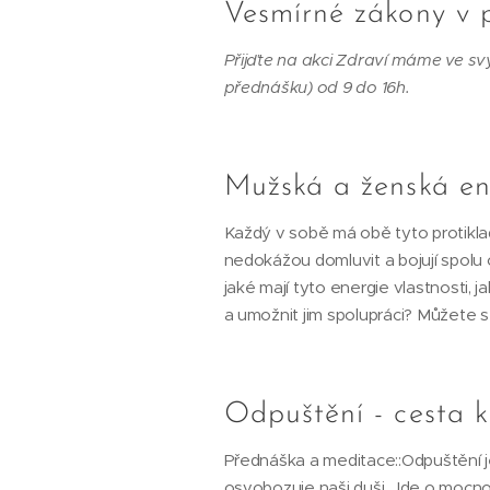
Vesmírné zákony v 
Přijďte na akci Zdraví máme ve s
přednášku) od 9 do 16h.
Mužská a ženská en
Každý v sobě má obě tyto protikla
nedokážou domluvit a bojují spolu o
jaké mají tyto energie vlastnosti, j
a umožnit jim spolupráci? Můžete se 
Odpuštění - cesta 
Přednáška a meditace::Odpuštění j
osvobozuje naši duši. Jde o mocno