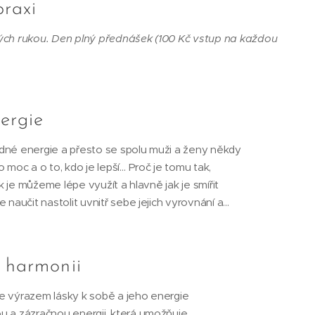
praxi
vých rukou. Den plný přednášek (100 Kč vstup na každou
ergie
dné energie a přesto se spolu muži a ženy někdy
 moc a o to, kdo je lepší… Proč je tomu tak,
ak je můžeme lépe využít a hlavně jak je smířit
naučit nastolit uvnitř sebe jejich vyrovnání a...
k harmonii
e výrazem lásky k sobě a jeho energie
u a zázračnou energii, která umožňuje