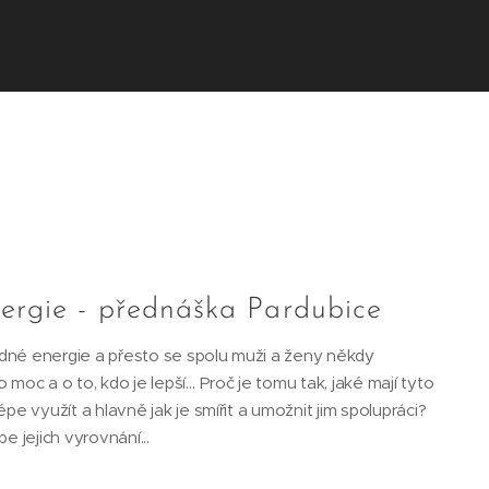
ergie - přednáška Pardubice
dné energie a přesto se spolu muži a ženy někdy
 moc a o to, kdo je lepší… Proč je tomu tak, jaké mají tyto
pe využít a hlavně jak je smířit a umožnit jim spolupráci?
e jejich vyrovnání...