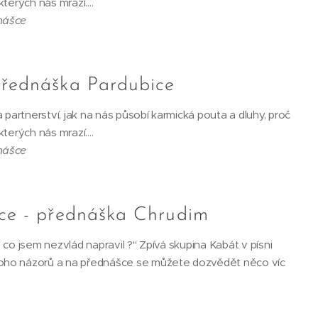
kterých nás mrazí….
nášce
přednáška Pardubice
 partnerství, jak na nás působí karmická pouta a dluhy, proč
kterých nás mrazí….
nášce
ace - přednáška Chrudim
 a co jsem nezvlád napravil ?" Zpívá skupina Kabát v písni
oho názorů a na přednášce se můžete dozvědět něco víc