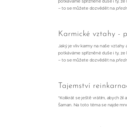
potkáváme spřízněné duše i ty, ze 
– to se můžete dozvědět na
před
Karmické vztahy - 
Jaký je vliv karmy na naše vztahy a
potkáváme spřízněné duše i ty, ze 
– to se můžete dozvědět na
před
Tajemství reinkarn
"Kolikrát se ještě vrátím, abych žil
Šaman. Na toto téma se najde mn