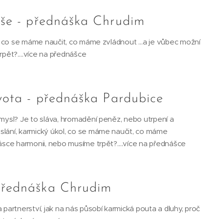
duše - přednáška Chrudim
ol, co se máme naučit, co máme zvládnout …a je vůbec možní
trpět?….více na přednášce
ivota - přednáška Pardubice
smysl? Je to sláva, hromadění peněz, nebo utrpení a
slání, karmický úkol, co se máme naučit, co máme
 lásce harmonii, nebo musíme trpět?….více na přednášce
přednáška Chrudim
 partnerství, jak na nás působí karmická pouta a dluhy, proč