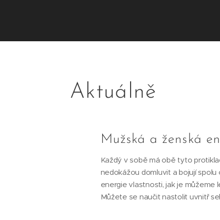
Aktuálně
Mužská a ženská en
Každý v sobě má obě tyto protikla
nedokážou domluvit a bojují spolu o
energie vlastnosti, jak je můžeme lé
Můžete se naučit nastolit uvnitř seb