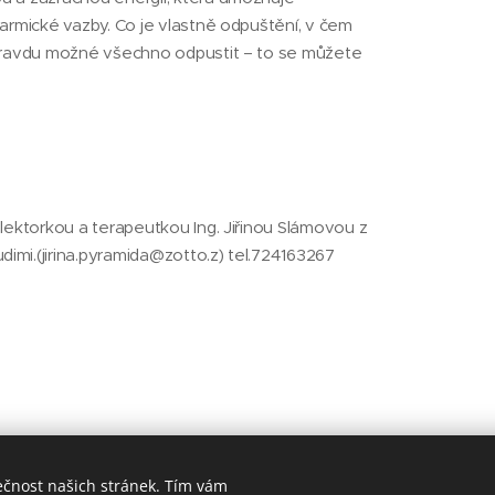
karmické vazby. Co je vlastně odpuštění, v čem
opravdu možné všechno odpustit – to se můžete
 lektorkou a terapeutkou Ing. Jiřinou Slámovou z
imi.(jirina.pyramida@zotto.z) tel.724163267
ečnost našich stránek. Tím vám
© 2020 Jiřina Slámová, PYRAMIDA, centrum harmonie Chrudim