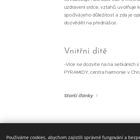
uzdravení srdce, vztahů, uvolňuje 
spočívá jeho důležitost a zda je 
dozvědět na přednášce.
Vnitřní dítě
-Více se dozvíte na na setkáních s
PYRAMIDY, centra harmonie v Chrud
Starší články
Používáme cookies, abychom zajistili správné fungování a bezp