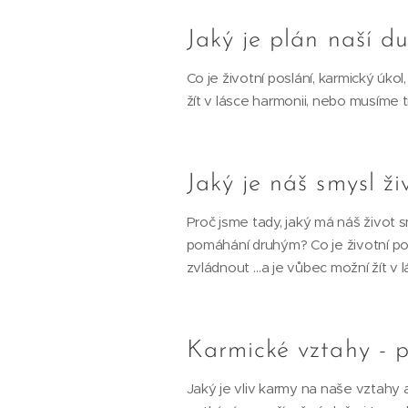
Jaký je plán naší 
Co je životní poslání, karmický úk
žít v lásce harmonii, nebo musíme 
Jaký je náš smysl ž
Proč jsme tady, jaký má náš život 
pomáhání druhým? Co je životní po
zvládnout …a je vůbec možní žít v
Karmické vztahy - 
Jaký je vliv karmy na naše vztahy a