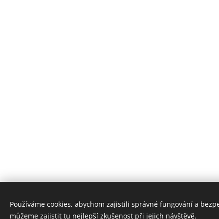
Používáme cookies, abychom zajistili správné fungování a bezp
můžeme zajistit tu nejlepší zkušenost při jejich návštěvě.