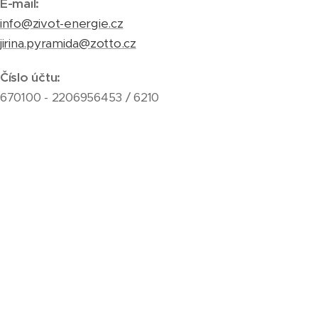
E-mail:
info@zivot-energie.cz
jirina.pyramida@zotto.cz
Číslo účtu:
670100 - 2206956453 / 6210