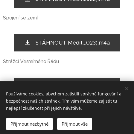
Spojení se zemí
STÁHNOUT Medit...023).m4a
Strážci Vesmírného Řádu
STÁHNOUT Medit...023).m4a
Používáme cookies, abychom zajistili správné fungování a
bezpečnost našich stránek. Tím vám můžeme zajistit tu
nejlepší zkušenost při jejich návštěvě.
© 2020 Jiřina Slámová, PYRAMIDA, centrum harmonie Chrudim
Přijmout nezbytné
Přijmout vše
Cookies