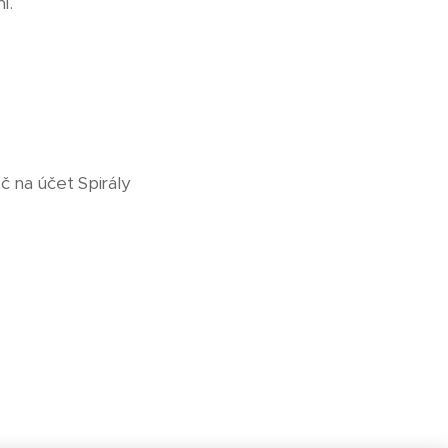
í.
č na účet Spirály