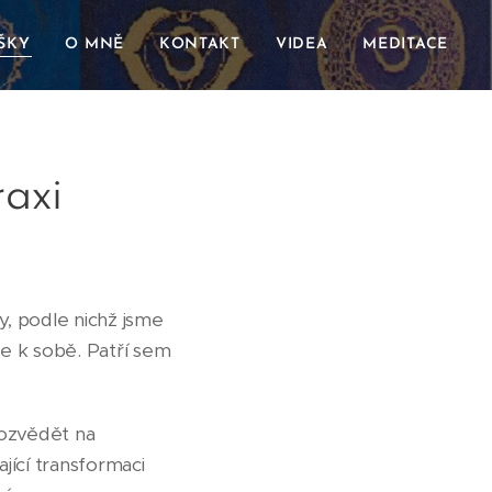
ŠKY
O MNĚ
KONTAKT
VIDEA
MEDITACE
raxi
y, podle nichž jsme
ce k sobě. Patří sem
dozvědět na
jící transformaci