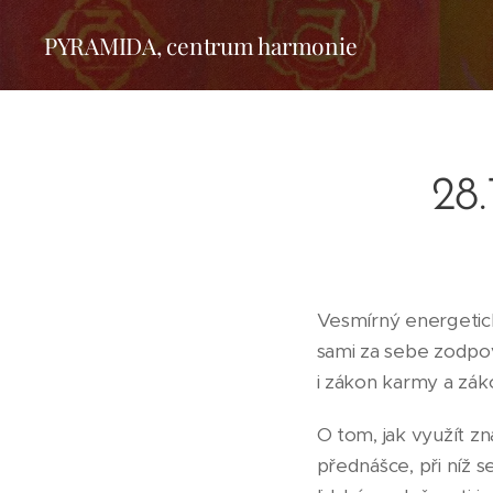
PYRAMIDA, centrum harmonie
28.
Vesmírný energetick
sami za sebe zodpov
i zákon karmy a zák
O tom, jak využít 
přednášce, při níž s