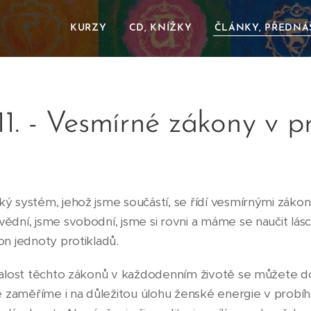
KURZY
CD, KNÍŽKY
ČLÁNKY, PŘEDNÁ
11. - Vesmírné zákony v p
ý systém, jehož jsme součástí, se řídí vesmírnými zákon
ědní, jsme svobodní, jsme si rovni a máme se naučit lás
on jednoty protikladů.
znalost těchto zákonů v každodenním životě se můžete 
e zaměříme i na důležitou úlohu ženské energie v probíha