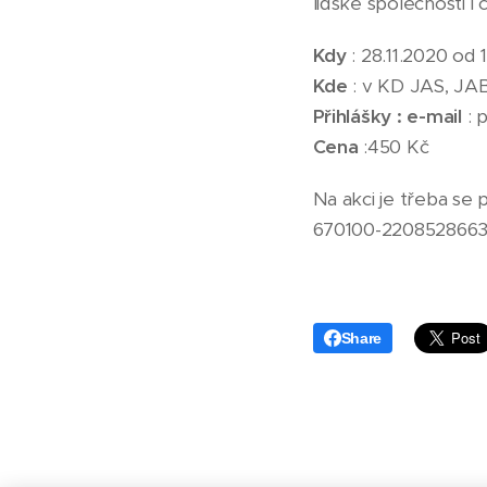
lidské společnosti i
Kdy
: 28.11.2020 od 
Kde
: v KD JAS, J
Přihlášky : e-mail
: 
Cena
:450 Kč
Na akci je třeba se 
670100-2208528663/
Share