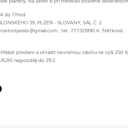
 celé planety. Na závěr si při meditaci posílíme sebevědom
14 do 17hod.
ABLONSKÉHO 39, PLZEŇ - SLOVANY, SÁL Č. 2
prostorspirala @gmail.com , tel.: 777321890 K. Štětková
přihlásit předem a uhradit nevratnou zálohu ve výši 250 K
6210 nejpozději do 29.2.