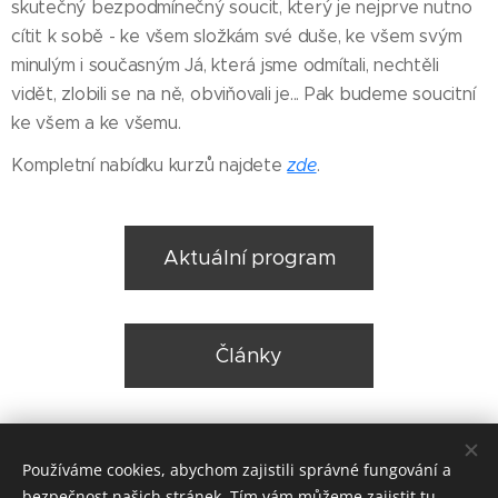
skutečný bezpodmínečný soucit, který je nejprve nutno
cítit k sobě - ke všem složkám své duše, ke všem svým
minulým i současným Já, která jsme odmítali, nechtěli
vidět, zlobili se na ně, obviňovali je... Pak budeme soucitní
ke všem a ke všemu.
Kompletní nabídku kurzů najdete
zde
.
Aktuální program
Články
Share
Používáme cookies, abychom zajistili správné fungování a
bezpečnost našich stránek. Tím vám můžeme zajistit tu