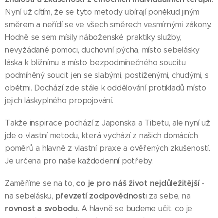
Nyní už cítím, že se tyto metody ubírají poněkud jiným
směrem a neřídí se ve všech směrech vesmírnými zákony.
Hodně se sem mísily náboženské praktiky služby,
nevyžádané pomoci, duchovní pýcha, místo sebelásky
láska k bližnímu a místo bezpodmínečného soucitu
podmíněný soucit jen se slabými, postiženými, chudými, s
obětmi. Dochází zde stále k oddělování protikladů místo
jejich láskyplného propojování.
Takže inspirace pochází z Japonska a Tibetu, ale nyní už
jde o vlastní metodu, která vychází z našich domácích
poměrů a hlavně z vlastní praxe a ověřených zkušeností.
Je určena pro naše každodenní potřeby.
co je pro náš život nejdůležitější
Zaměříme se na to,
-
převzetí zodpovědnost
na sebelásku,
i za sebe, na
rovnost a svobodu
. A hlavně se budeme učit, co je