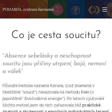
PYRAMIDA, centrum harmonie
Co je cesta soucitu?
"
Absence sebelásky a neschopnost
soucitu jsou příčiny utrpení, bojů, nemocí
a válek
"
Původní metoda nazvaná Karuna, (což znamená v
tibetštině "soucit") navazovala na metodu Reiki (v
japonštině" životodárná energie"). Po letech vyučování
praktické
těchto metod jsem do nich zařazovala též
znalosti a zkušenosti z emočních individuálních terapií
.