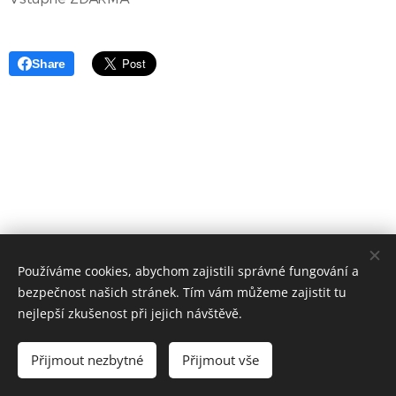
Share
Používáme cookies, abychom zajistili správné fungování a
bezpečnost našich stránek. Tím vám můžeme zajistit tu
nejlepší zkušenost při jejich návštěvě.
© 2020 Jiřina Slámová, PYRAMIDA, centrum harmonie Chrudim
Přijmout nezbytné
Přijmout vše
Cookies