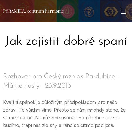
PYRAMIDA, centrum harmonie
Jak zajistit dobré spaní
Rozhovor pro Český rozhlas Pardubice -
Máme hosty - 23.9.2013
Kvalitní spánek je důležitým předpokladem pro naše
zdraví. To všichni víme. Přesto se nám mnohdy stane, že
spíme špatně. Nemůžeme usnout, v průběhu noci se
budíme, trápí nás zlé sny a ráno se cítíme pod psa.