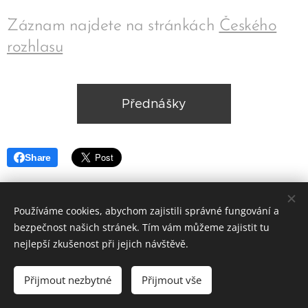
Záznam najdete na stránkách
Českého
rozhlasu
Přednášky
Share
Používáme cookies, abychom zajistili správné fungování a
bezpečnost našich stránek. Tím vám můžeme zajistit tu
nejlepší zkušenost při jejich návštěvě.
© 2020 Jiřina Slámová, PYRAMIDA, centrum harmonie Chrudim
Přijmout nezbytné
Přijmout vše
Cookies