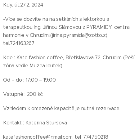
Kdy: út.27.2. 2024
-Více se dozvíte na na setkáních s lektorkou a
terapeutkou Ing. Jiřinou Slámovou z PYRAMIDY, centra
harmonie v Chrudimi.(jirina.pyramida@zotto.z)
tel.724163267
Kde : Kate fashion coffee, Břetislavova 72, Chrudim (Pěší
zóna vedle Muzea loutek)
Od – do : 17:00 – 19:00
Vstupné : 200 kč
Vzhledem k omezené kapacitě je nutná rezervace.
Kontakt : Kateřina Štursová
katefashioncoffee@gmail.com, tel. 774750218