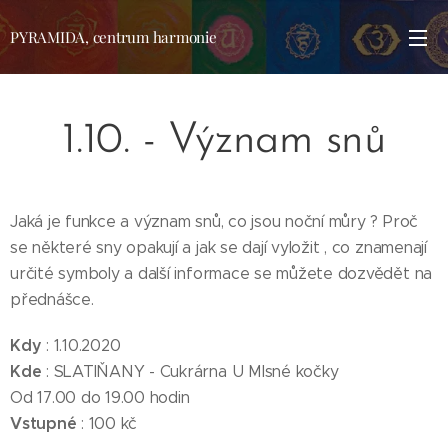
PYRAMIDA, centrum harmonie
1.10. - Význam snů
Jaká je funkce a význam snů, co jsou noční můry ? Proč
se některé sny opakují a jak se dají vyložit , co znamenají
určité symboly a další informace se můžete dozvědět na
přednášce.
Kdy
: 1.10.2020
Kde
: SLATIŇANY - Cukrárna U Mlsné kočky
Od 17.00 do 19.00 hodin
Vstupné
: 100 kč