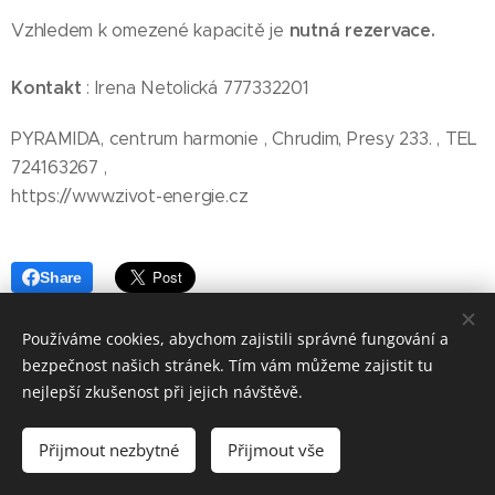
nutná rezervace.
Vzhledem k omezené kapacitě je
Kontakt
: Irena Netolická 777332201
PYRAMIDA, centrum harmonie , Chrudim, Presy 233. , TEL
724163267 ,
https://www.zivot-energie.cz
Share
Používáme cookies, abychom zajistili správné fungování a
bezpečnost našich stránek. Tím vám můžeme zajistit tu
nejlepší zkušenost při jejich návštěvě.
© 2020 Jiřina Slámová, PYRAMIDA, centrum harmonie Chrudim
Přijmout nezbytné
Přijmout vše
Cookies