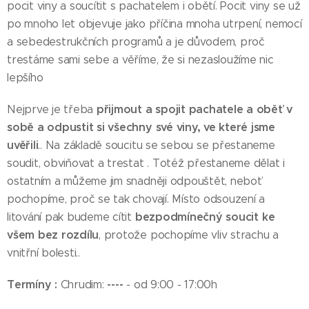
pocit viny a soucítit s pachatelem i obětí. Pocit viny se už
po mnoho let objevuje jako příčina mnoha utrpení, nemocí
a sebedestrukčních programů a je důvodem, proč
trestáme sami sebe a věříme, že si nezasloužíme nic
lepšího
přijmout a spojit pachatele a oběť v
Nejprve je třeba
sobě a odpustit si všechny své viny, ve které jsme
uvěřili
.. Na základě soucitu se sebou se přestaneme
soudit, obviňovat a trestat . Totéž přestaneme dělat i
ostatním a můžeme jim snadněji odpouštět, neboť
pochopíme, proč se tak chovají. Místo odsouzení a
bezpodmínečný
soucit ke
litování pak budeme cítit
všem bez rozdílu
, protože pochopíme vliv strachu a
vnitřní bolesti..
Termíny :
----
Chrudim:
- od 9:00 - 17:00h