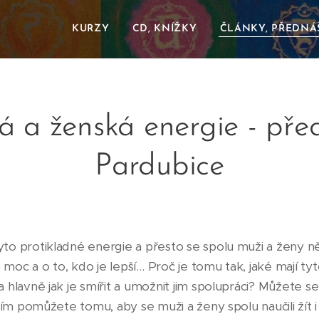
KURZY
CD, KNÍŽKY
ČLÁNKY, PŘEDNÁ
á a ženská energie - pře
Pardubice
to protikladné energie a přesto se spolu muži a ženy
 moc a o to, kdo je lepší… Proč je tomu tak, jaké mají tyt
hlavně jak je smířit a umožnit jim spolupráci? Můžete se n
tím pomůžete tomu, aby se muži a ženy spolu naučili žít i