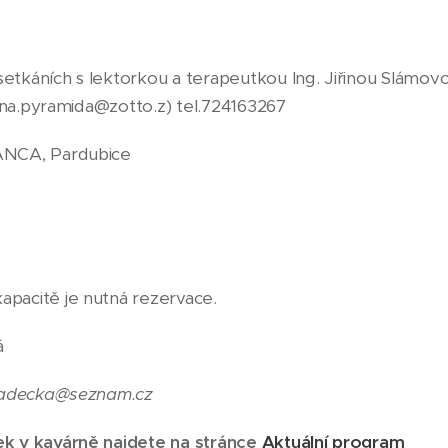
 setkáních s lektorkou a terapeutkou Ing. Jiřinou Slámo
rina.pyramida@zotto.z) tel.724163267
ANCA, Pardubice
acitě je nutná rezervace.
á
hradecka@seznam.cz
k v kavárně najdete na stránce
Aktuální program