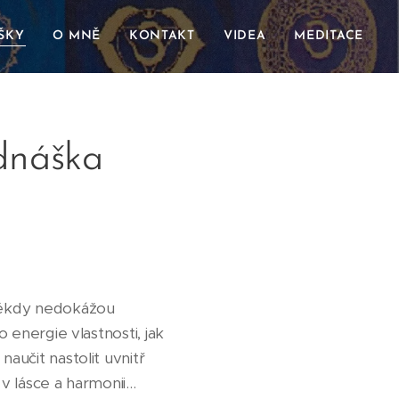
ŠKY
O MNĚ
KONTAKT
VIDEA
MEDITACE
dnáška
 někdy nedokážou
o energie vlastnosti, jak
aučit nastolit uvnitř
 v lásce a harmonii…