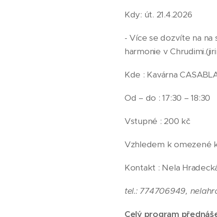
Kdy: út. 21.4.2026
- Více se dozvíte na na
harmonie v Chrudimi.(ji
Kde : Kavárna CASABL
Od – do : 17:30 – 18:30
Vstupné : 200 kč
Vzhledem k omezené kap
Kontakt : Nela Hradeck
tel.: 774706949, nela
Celý program přednáše